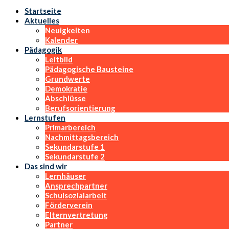
Startseite
Aktuelles
Neuigkeiten
Kalender
Pädagogik
Leitbild
Pädagogische Bausteine
Grundwerte
Demokratie
Abschlüsse
Berufsorientierung
Lernstufen
Primarbereich
Nachmittagsbereich
Sekundarstufe 1
Sekundarstufe 2
Das sind wir
Lernhäuser
Ansprechpartner
Schulsozialarbeit
Förderverein
Elternvertretung
Partner