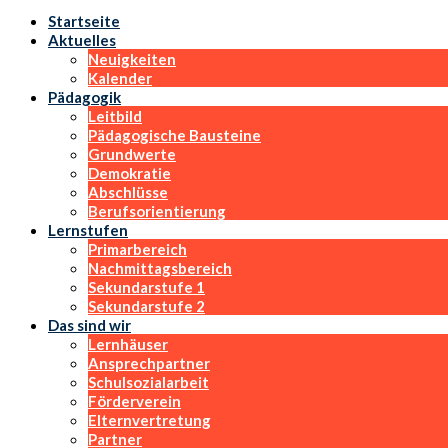
Startseite
Aktuelles
Neuigkeiten
Kalender
Pädagogik
Leitbild
Pädagogische Bausteine
Grundwerte
Demokratie
Abschlüsse
Berufsorientierung
Lernstufen
Primarbereich
Nachmittagsbereich
Sekundarstufe 1
Sekundarstufe 2
Das sind wir
Lernhäuser
Ansprechpartner
Schulsozialarbeit
Förderverein
Elternvertretung
Partner