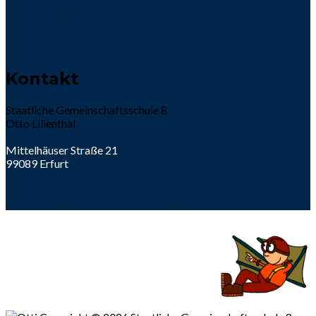
Clara und Julia – echte Einblicke ins Berufsleben
25. Juni 2026
Kontakt
Staatliche Gemeinschaftsschule 8
Otto Lilienthal
Mittelhäuser Straße 21
99089 Erfurt
+49 (0) 361 791 32 08
gemeinschaftsschule-otto-lilienthal@erfurt.de