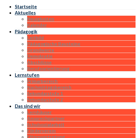
Startseite
Aktuelles
Neuigkeiten
Kalender
Pädagogik
Leitbild
Pädagogische Bausteine
Grundwerte
Demokratie
Abschlüsse
Berufsorientierung
Lernstufen
Primarbereich
Nachmittagsbereich
Sekundarstufe 1
Sekundarstufe 2
Das sind wir
Lernhäuser
Ansprechpartner
Schulsozialarbeit
Förderverein
Elternvertretung