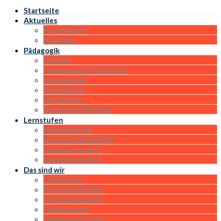
Startseite
Aktuelles
Neuigkeiten
Kalender
Pädagogik
Leitbild
Pädagogische Bausteine
Grundwerte
Demokratie
Abschlüsse
Berufsorientierung
Lernstufen
Primarbereich
Nachmittagsbereich
Sekundarstufe 1
Sekundarstufe 2
Das sind wir
Lernhäuser
Ansprechpartner
Schulsozialarbeit
Förderverein
Elternvertretung