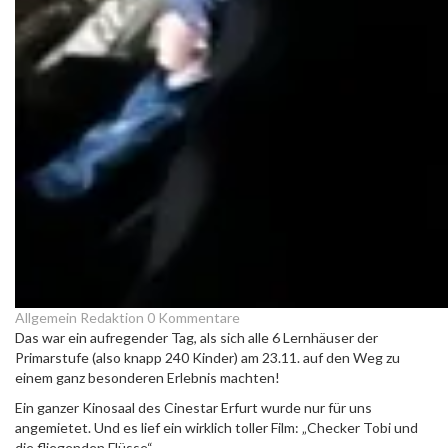
Allgemein
Redaktion
0 Kommentare
Das war ein aufregender Tag, als sich alle 6 Lernhäuser der
Primarstufe (also knapp 240 Kinder) am 23.11. auf den Weg zu
einem ganz besonderen Erlebnis machten!
Ein ganzer Kinosaal des Cinestar Erfurt wurde nur für uns
angemietet. Und es lief ein wirklich toller Film: „Checker Tobi und
die fliegenden Flüsse“.