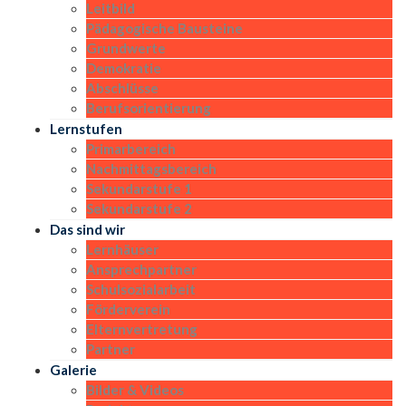
Leitbild
Pädagogische Bausteine
Grundwerte
Demokratie
Abschlüsse
Berufsorientierung
Lernstufen
Primarbereich
Nachmittagsbereich
Sekundarstufe 1
Sekundarstufe 2
Das sind wir
Lernhäuser
Ansprechpartner
Schulsozialarbeit
Förderverein
Elternvertretung
Partner
Galerie
Bilder & Videos