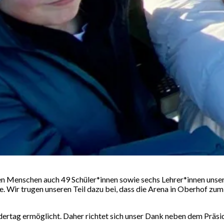
 Menschen auch 49 Schüler*innen sowie sechs Lehrer*innen unser
. Wir trugen unseren Teil dazu bei, dass die Arena in Oberhof z
ndertag ermöglicht. Daher richtet sich unser Dank neben dem Prä