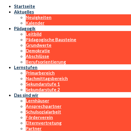
Startseite
Aktuelles
Neuigkeiten
Kalender
Pädagogik
Leitbild
Pädagogische Bausteine
Grundwerte
Demokratie
Abschlüsse
Berufsorientierung
Lernstufen
Primarbereich
Nachmittagsbereich
Sekundarstufe 1
Sekundarstufe 2
Das sind wir
Lernhäuser
Ansprechpartner
Schulsozialarbeit
Förderverein
Elternvertretung
Partner